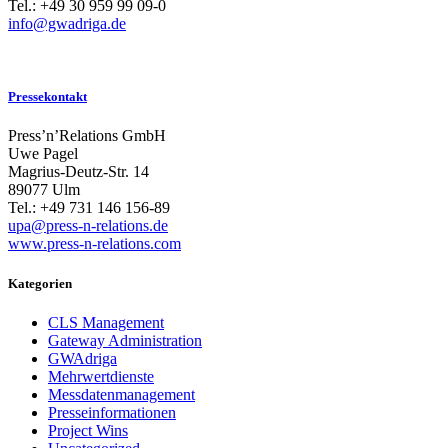
Tel.: +49 30 959 99 09-0
info@gwadriga.de
Pressekontakt
Press’n’Relations GmbH
Uwe Pagel
Magrius-Deutz-Str. 14
89077 Ulm
Tel.: +49 731 146 156-89
upa@press-n-relations.de
www.press-n-relations.com
Kategorien
CLS Management
Gateway Administration
GWAdriga
Mehrwertdienste
Messdatenmanagement
Presseinformationen
Project Wins