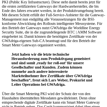
PKI (Public Key Infrastructure). Diese steht damit bereits jetzt für
die ersten zertifizierten Gateways der Hardwarehersteller, die bis
Ende des Jahres erwartet werden, in der Produktivumgebung bereit.
Mit diesem Schritt erfüllt der Full-Service-Anbieter für die Gateway-
Management nun endgültig alle Voraussetzungen für die BSI-
konforme Abwicklung des Rollouts intelligenter Messsysteme. Für
den Betrieb der Gateways nutzt GWAdriga die Worldline Energy
Security Suite, die in die zugrundeliegende BTC | AMM Software
eingebettet ist. Damit können die benötigten Zertifikate von der
GWAdriga-eigenen Sub-CA beantragt und für den Betrieb der
Smart Meter Gateways organisiert werden.
Jetzt haben wir die letzte technische
Herausforderung zum Produktivgang gemeistert
und sind somit ‚ready for roll-out’ für unsere
Gesellschafter und Kunden. Zudem können
nunmehr auch andere interessierte
Marktteilnehmer ihre Zertifikate über GWAdriga
beschaffen“, freut sich Lars Weber, Prokurist und
Leiter Operations bei GWAdriga.
Über die Smart Metering PKI wird der Schutz der von den
Haushalten übermittelten Messdaten gewährleistet. Denn ohne
entsprechende digitale Zertifikate kann ein Smart Meter Gateway
nicht in Betrieb gehen. Das Gerät kommuniziert dabei über einen