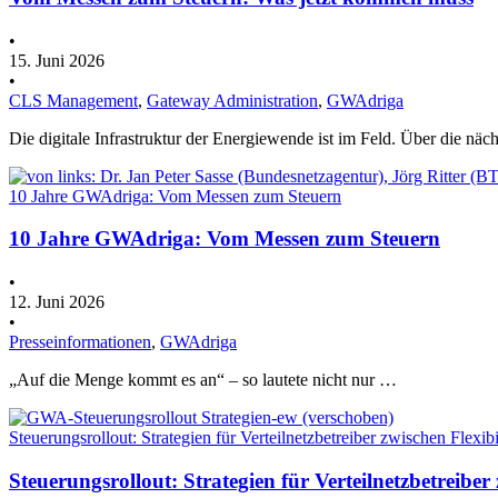
•
15. Juni 2026
•
CLS Management
,
Gateway Administration
,
GWAdriga
Die digitale Infrastruktur der Energiewende ist im Feld. Über die näc
10 Jahre GWAdriga: Vom Messen zum Steuern
10 Jahre GWAdriga: Vom Messen zum Steuern
•
12. Juni 2026
•
Presseinformationen
,
GWAdriga
„Auf die Menge kommt es an“ – so lautete nicht nur …
Steuerungsrollout: Strategien für Verteilnetzbetreiber zwischen Flexib
Steuerungsrollout: Strategien für Verteilnetzbetreiber