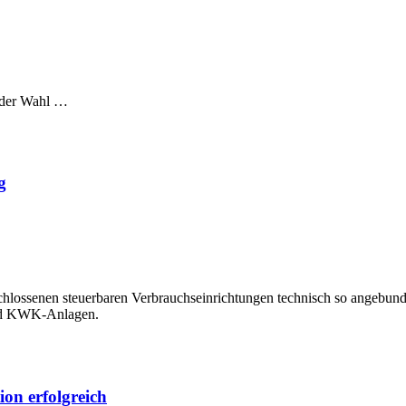
i der Wahl …
g
lossenen steuerbaren Verbrauchseinrichtungen technisch so angebunden 
und KWK-Anlagen.
on erfolgreich