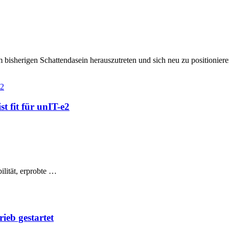
 bisherigen Schattendasein herauszutreten und sich neu zu positioniere
e2
t fit für unIT-e2
lität, erprobte …
eb gestartet