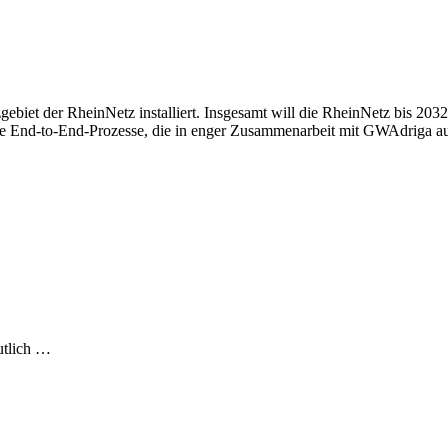
biet der RheinNetz installiert. Insgesamt will die RheinNetz bis 2032
erte End-to-End-Prozesse, die in enger Zusammenarbeit mit GWAdriga a
utlich …