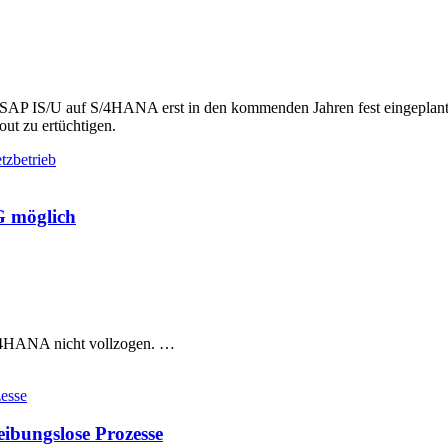
n SAP IS/U auf S/4HANA erst in den kommenden Jahren fest eingeplan
ut zu ertüchtigen.
G möglich
S4HANA nicht vollzogen. …
zesse
eibungslose Prozesse