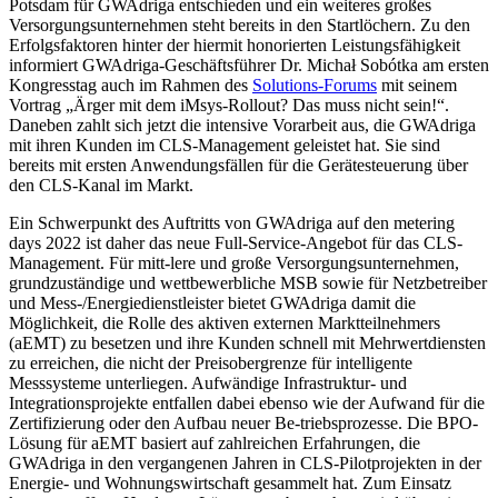
Potsdam für GWAdriga entschieden und ein weiteres großes
Versorgungsunternehmen steht bereits in den Startlöchern. Zu den
Erfolgsfaktoren hinter der hiermit honorierten Leistungsfähigkeit
informiert GWAdriga-Geschäftsführer Dr. Michał Sobótka am ersten
Kongresstag auch im Rahmen des
Solutions-Forums
mit seinem
Vortrag „Ärger mit dem iMsys-Rollout? Das muss nicht sein!“.
Daneben zahlt sich jetzt die intensive Vorarbeit aus, die GWAdriga
mit ihren Kunden im CLS-Management geleistet hat. Sie sind
bereits mit ersten Anwendungsfällen für die Gerätesteuerung über
den CLS-Kanal im Markt.
Ein Schwerpunkt des Auftritts von GWAdriga auf den metering
days 2022 ist daher das neue Full-Service-Angebot für das CLS-
Management. Für mitt-lere und große Versorgungsunternehmen,
grundzuständige und wettbewerbliche MSB sowie für Netzbetreiber
und Mess-/Energiedienstleister bietet GWAdriga damit die
Möglichkeit, die Rolle des aktiven externen Marktteilnehmers
(aEMT) zu besetzen und ihre Kunden schnell mit Mehrwertdiensten
zu erreichen, die nicht der Preisobergrenze für intelligente
Messsysteme unterliegen. Aufwändige Infrastruktur- und
Integrationsprojekte entfallen dabei ebenso wie der Aufwand für die
Zertifizierung oder den Aufbau neuer Be-triebsprozesse. Die BPO-
Lösung für aEMT basiert auf zahlreichen Erfahrungen, die
GWAdriga in den vergangenen Jahren in CLS-Pilotprojekten in der
Energie- und Wohnungswirtschaft gesammelt hat. Zum Einsatz