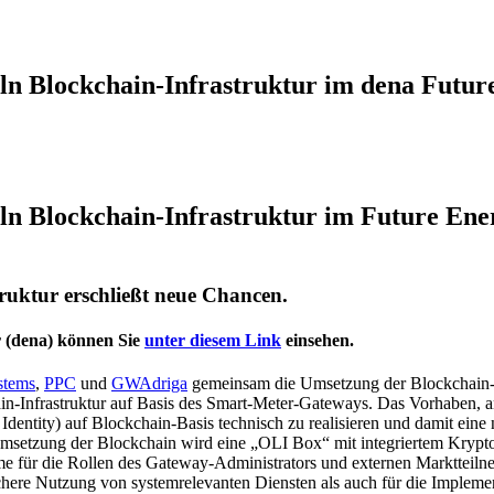
n Blockchain-Infrastruktur im dena Futur
n Blockchain-Infrastruktur im Future Ene
uktur erschließt neue Chancen.
r (dena) können Sie
unter diesem Link
einsehen.
stems
,
PPC
und
GWAdriga
gemeinsam die Umsetzung der Blockchain-St
hain-Infrastruktur auf Basis des Smart-Meter-Gateways. Das Vorhaben
e Identity) auf Blockchain-Basis technisch zu realisieren und damit eine 
Umsetzung der Blockchain wird eine „OLI Box“ mit integriertem Kry
 für die Rollen des Gateway-Administrators und externen Marktteiln
sichere Nutzung von systemrelevanten Diensten als auch für die Implem