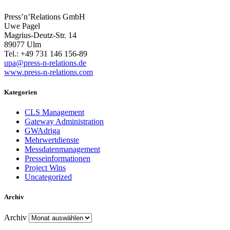
Press’n’Relations GmbH
Uwe Pagel
Magrius-Deutz-Str. 14
89077 Ulm
Tel.: +49 731 146 156-89
upa@press-n-relations.de
www.press-n-relations.com
Kategorien
CLS Management
Gateway Administration
GWAdriga
Mehrwertdienste
Messdatenmanagement
Presseinformationen
Project Wins
Uncategorized
Archiv
Archiv