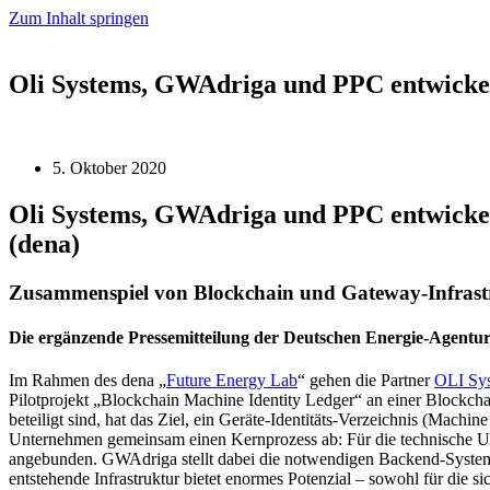
Zum Inhalt springen
Oli Systems, GWAdriga und PPC entwickel
5. Oktober 2020
Oli Systems, GWAdriga und PPC entwickel
(dena)
Zusammenspiel von Blockchain und Gateway-Infrastr
Die ergänzende Pressemitteilung der Deutschen Energie-Agentu
Im Rahmen des dena „
Future Energy Lab
“ gehen die Partner
OLI Sy
Pilotprojekt „Blockchain Machine Identity Ledger“ an einer Blockc
beteiligt sind, hat das Ziel, ein Geräte-Identitäts-Verzeichnis (Machin
Unternehmen gemeinsam einen Kernprozess ab: Für die technische 
angebunden. GWAdriga stellt dabei die notwendigen Backend-Systeme
entstehende Infrastruktur bietet enormes Potenzial – sowohl für die 