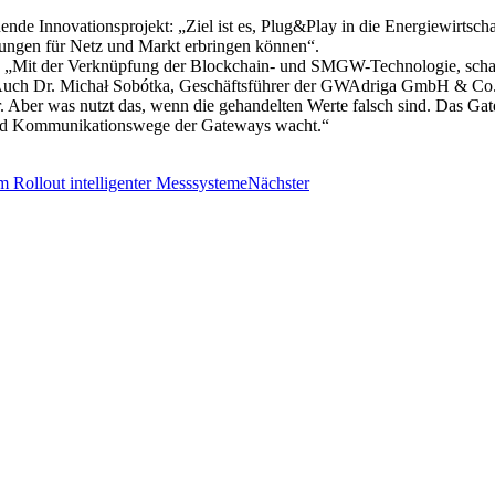
e Innovationsprojekt: „Ziel ist es, Plug&Play in die Energiewirtschaf
tungen für Netz und Markt erbringen können“.
„Mit der Verknüpfung der Blockchain- und SMGW-Technologie, schaffen
.“ Auch Dr. Michał Sobótka, Geschäftsführer der GWAdriga GmbH & Co
r. Aber was nutzt das, wenn die gehandelten Werte falsch sind. Das 
fe und Kommunikationswege der Gateways wacht.“
 Rollout intelligenter Messsysteme
Nächster