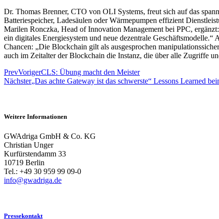
Dr. Thomas Brenner, CTO von OLI Systems, freut sich auf das spannend
Batteriespeicher, Ladesäulen oder Wärmepumpen effizient Dienstleis
Marilen Ronczka, Head of Innovation Management bei PPC, ergänzt: 
ein digitales Energiesystem und neue dezentrale Geschäftsmodelle
Chancen: „Die Blockchain gilt als ausgesprochen manipulationssiche
auch im Zeitalter der Blockchain die Instanz, die über alle Zugrif
Prev
Voriger
CLS: Übung macht den Meister
Nächster
„Das achte Gateway ist das schwerste“ Lessons Learned beim
Weitere Informationen
GWAdriga GmbH & Co. KG
Christian Unger
Kurfürstendamm 33
10719 Berlin
Tel.: +49 30 959 99 09-0
info@gwadriga.de
Pressekontakt