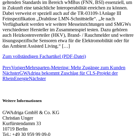
geltenden Standards im Bereich wMBus (FNN, BSI) essenziell, um
in Zukunft eine tatsächliche Interoperabilität erreichen zu können.
Dabei verweist er speziell auch auf die TR-03109-1Anlage III
Feinspezifikation „Drahtlose LMN-Schnittstelle“. „Je nach
Verfügbarkeit werden wir weitere Messeinrichtungen und SMGWs
verschiedener Hersteller im Zusammenspiel testen. Dazu gehören
auch Heizkostenverteiler (HKV), Brand- / Rauchmelder und weitere
lösungsspezifische Sensoren etwa für die Elektromobilität oder für
das Ambient Assisted Living.“ […]
Zum vollständigen Fachartikel (PDF-Datei)
Prev
Voriger
Mehrsparten-Metering: Mehr Zugänge zum Kunden
Nächster
GWAdriga bekommt Zuschlag für CLS-Projekt der
RheinEnergie
Nächster
Weitere Informationen
GWAdriga GmbH & Co. KG
Christian Unger
Kurfürstendamm 33
10719 Berlin
Tel.: +49 30 959 99 09-0