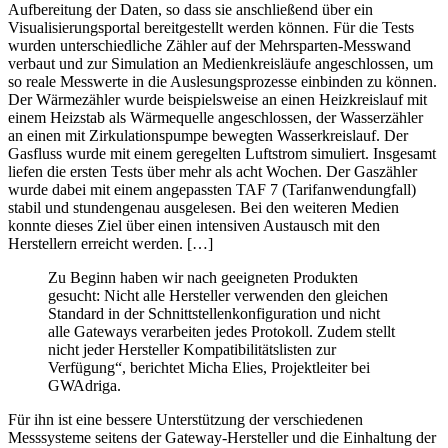
Aufbereitung der Daten, so dass sie anschließend über ein
Visualisierungsportal bereitgestellt werden können. Für die Tests
wurden unterschiedliche Zähler auf der Mehrsparten-Messwand
verbaut und zur Simulation an Medienkreisläufe angeschlossen, um
so reale Messwerte in die Auslesungsprozesse einbinden zu können.
Der Wärmezähler wurde beispielsweise an einen Heizkreislauf mit
einem Heizstab als Wärmequelle angeschlossen, der Wasserzähler
an einen mit Zirkulationspumpe bewegten Wasserkreislauf. Der
Gasfluss wurde mit einem geregelten Luftstrom simuliert. Insgesamt
liefen die ersten Tests über mehr als acht Wochen. Der Gaszähler
wurde dabei mit einem angepassten TAF 7 (Tarifanwendungfall)
stabil und stundengenau ausgelesen. Bei den weiteren Medien
konnte dieses Ziel über einen intensiven Austausch mit den
Herstellern erreicht werden. […]
Zu Beginn haben wir nach geeigneten Produkten
gesucht: Nicht alle Hersteller verwenden den gleichen
Standard in der Schnittstellenkonfiguration und nicht
alle Gateways verarbeiten jedes Protokoll. Zudem stellt
nicht jeder Hersteller Kompatibilitätslisten zur
Verfügung“, berichtet Micha Elies, Projektleiter bei
GWAdriga.
Für ihn ist eine bessere Unterstützung der verschiedenen
Messsysteme seitens der Gateway-Hersteller und die Einhaltung der